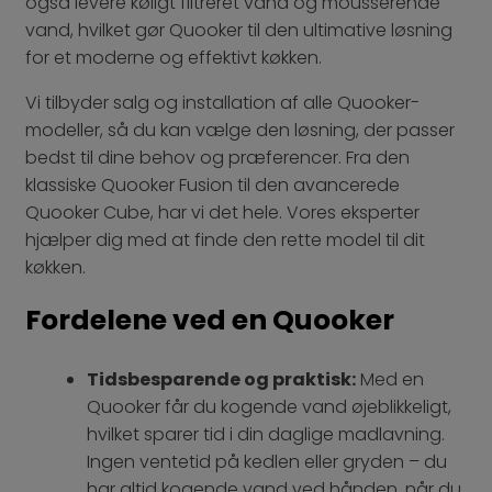
også levere køligt filtreret vand og mousserende
vand, hvilket gør Quooker til den ultimative løsning
for et moderne og effektivt køkken.
Vi tilbyder salg og installation af alle Quooker-
modeller, så du kan vælge den løsning, der passer
bedst til dine behov og præferencer. Fra den
klassiske Quooker Fusion til den avancerede
Quooker Cube, har vi det hele. Vores eksperter
hjælper dig med at finde den rette model til dit
køkken.
Fordelene ved en Quooker
Tidsbesparende og praktisk:
Med en
Quooker får du kogende vand øjeblikkeligt,
hvilket sparer tid i din daglige madlavning.
Ingen ventetid på kedlen eller gryden – du
har altid kogende vand ved hånden, når du