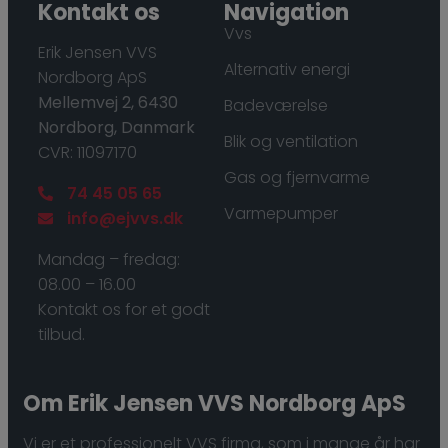
Kontakt os
Navigation
Vvs
​Erik Jensen VVS
Alternativ energi
Nordborg ApS
Mellemvej 2, 6430
Badeværelse
Nordborg, Danmark
Blik og ventilation
CVR: 11097170
Gas og fjernvarme
74 45 05 65
Varmepumper
info@ejvvs.dk
Mandag – fredag:
08.00 – 16.00
Kontakt os for et godt
tilbud.
Om ​Erik Jensen VVS Nordborg ApS
Vi er et professionelt VVS firma, som i mange år har