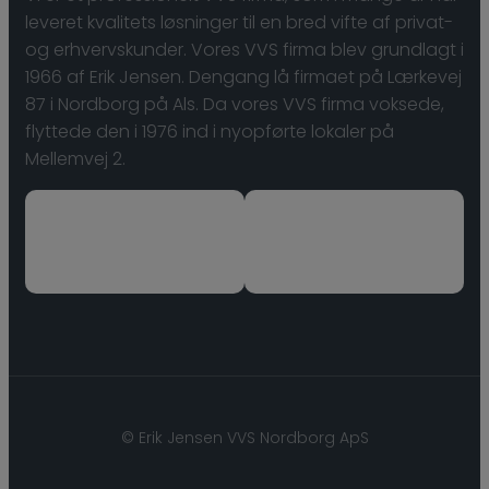
leveret kvalitets løsninger til en bred vifte af privat-
og erhvervskunder. ​Vores VVS firma blev grundlagt i
1966 af Erik Jensen. Dengang lå firmaet på Lærkevej
87 i Nordborg på Als. Da vores VVS firma voksede,
flyttede den i 1976 ind i nyopførte lokaler på
Mellemvej 2.
© ​Erik Jensen VVS Nordborg ApS