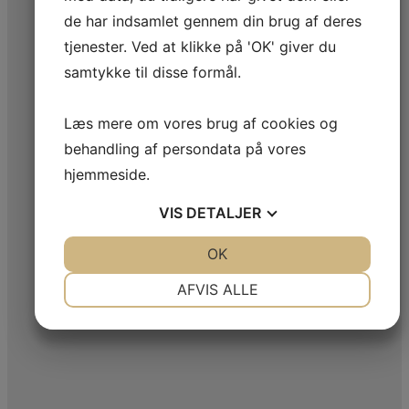
de har indsamlet gennem din brug af deres
tjenester. Ved at klikke på 'OK' giver du
samtykke til disse formål.
Læs mere om vores brug af cookies og
behandling af persondata på vores
hjemmeside.
VIS
DETALJER
JA
NEJ
OK
JA
NEJ
NØDVENDIGE
PRÆFERENCER
AFVIS ALLE
JA
NEJ
JA
NEJ
MARKETING
STATISTIK