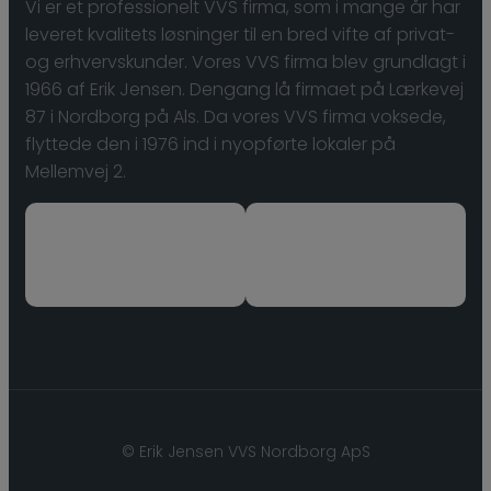
Vi er et professionelt VVS firma, som i mange år har
leveret kvalitets løsninger til en bred vifte af privat-
og erhvervskunder. ​Vores VVS firma blev grundlagt i
1966 af Erik Jensen. Dengang lå firmaet på Lærkevej
87 i Nordborg på Als. Da vores VVS firma voksede,
flyttede den i 1976 ind i nyopførte lokaler på
Mellemvej 2.
© ​Erik Jensen VVS Nordborg ApS