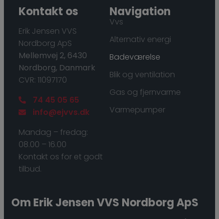
Kontakt os
Navigation
Vvs
​Erik Jensen VVS
Alternativ energi
Nordborg ApS
Mellemvej 2, 6430
Badeværelse
Nordborg, Danmark
Blik og ventilation
CVR: 11097170
Gas og fjernvarme
74 45 05 65
Varmepumper
info@ejvvs.dk
Mandag – fredag:
08.00 – 16.00
Kontakt os for et godt
tilbud.
Om ​Erik Jensen VVS Nordborg ApS