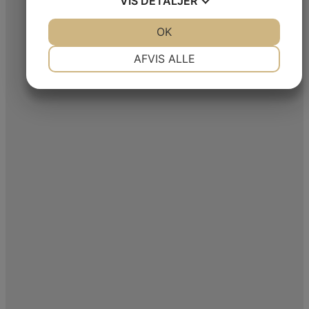
VIS
DETALJER
JA
NEJ
OK
JA
NEJ
NØDVENDIGE
PRÆFERENCER
AFVIS ALLE
JA
NEJ
JA
NEJ
MARKETING
STATISTIK