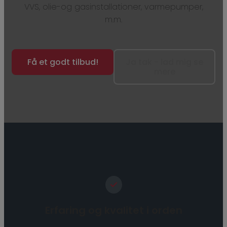
VVS, olie-og gasinstallationer, varmepumper,
m.m.
Få et godt tilbud!
Ja tak - lad mig se
mere
Erfaring og kvalitet i orden