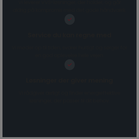
Vi leverer VVS-løsninger, der holder, og går
aldrig på kompromis med det gode håndværk.
Service du kan regne med
Vi møder op til tiden, svarer hurtigt og sørger for
en god oplevelse hele vejen.
Løsninger der giver mening
Vi rådgiver ærligt og finder energieffektive
løsninger, der passer til dit behov.