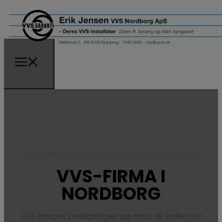
VELKOMMEN TIL ​ERIK JENSEN VVS NORDBORG APS
VVS-FIRMA I
NORDBORG
VVS firmaet beskæftiger sig med alt inden for