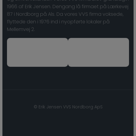
1966 af Erik Jensen. Dengang lå firmaet på Lærkevej
87 i Nordborg på Als. Da vores VVS firma voksede,
flyttede den i 1976 ind i nyopførte lokaler på
Mellemvej 2.
© ​Erik Jensen VVS Nordborg ApS