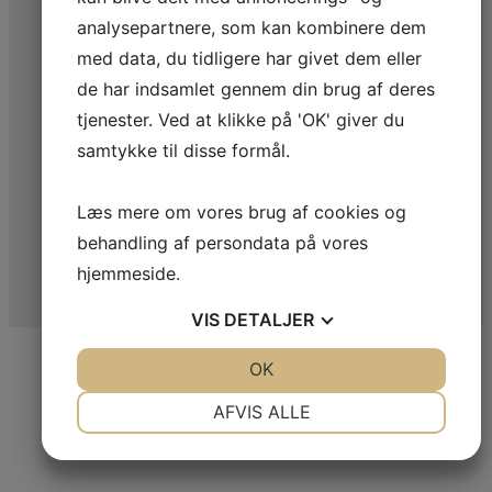
analysepartnere, som kan kombinere dem
med data, du tidligere har givet dem eller
de har indsamlet gennem din brug af deres
tjenester. Ved at klikke på 'OK' giver du
samtykke til disse formål.
Læs mere om vores brug af cookies og
behandling af persondata på vores
hjemmeside.
VIS
DETALJER
JA
NEJ
OK
JA
NEJ
NØDVENDIGE
PRÆFERENCER
AFVIS ALLE
JA
NEJ
JA
NEJ
MARKETING
STATISTIK