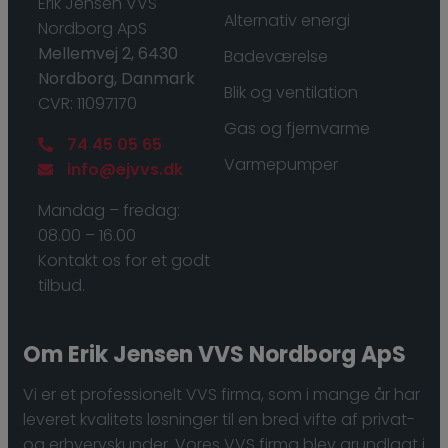
​Erik Jensen VVS
Alternativ energi
Nordborg ApS
Mellemvej 2, 6430
Badeværelse
Nordborg, Danmark
Blik og ventilation
CVR: 11097170
Gas og fjernvarme
74 45 05 65
Varmepumper
info@ejvvs.dk
Mandag – fredag:
08.00 – 16.00
Kontakt os for et godt
tilbud.
Om ​Erik Jensen VVS Nordborg ApS
Vi er et professionelt VVS firma, som i mange år har
leveret kvalitets løsninger til en bred vifte af privat-
og erhvervskunder. ​Vores VVS firma blev grundlagt i